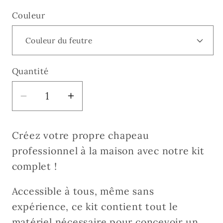
Couleur
Quantité
Réduire
Augmenter
la
la
quantité
quantité
Créez votre propre chapeau
de
de
professionnel à la maison avec notre kit
Kit
Kit
complet !
création
création
chapeau
chapeau
Accessible à tous, même sans
expérience, ce kit contient tout le
matériel nécessaire pour concevoir un