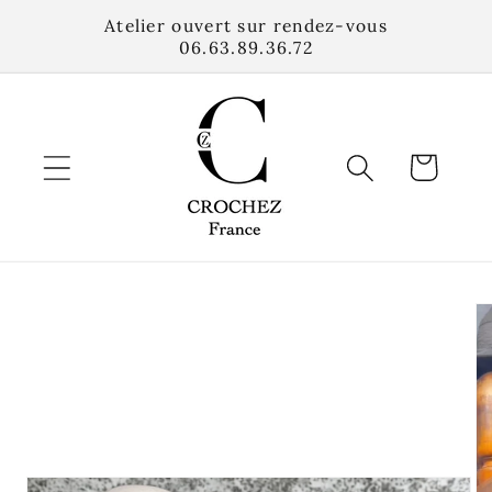
et
Atelier ouvert sur rendez-vous
passer
06.63.89.36.72
au
contenu
Panier
Passer aux
informations
produits