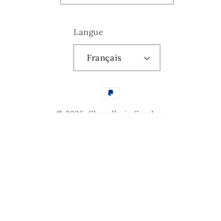
Langue
Français
Moyens
de
© 2026,
Chapellerie Crochez
paiement
Politique de remboursement
Politique de confidentialité
Conditions d’utilisation
Politique d’expédition
Coordonnées
Conditions générales de vente
Mentions légales