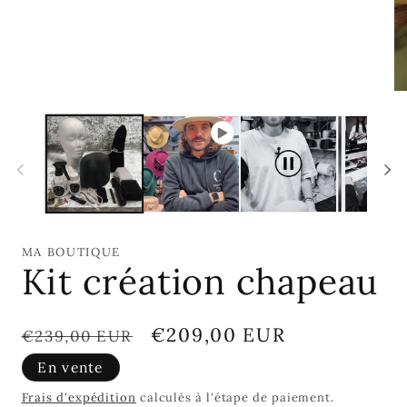
Ou
le
mé
2
da
un
fe
mo
MA BOUTIQUE
Kit création chapeau
Prix
Prix
€209,00 EUR
€239,00 EUR
habituel
promotionnel
En vente
Frais d'expédition
calculés à l'étape de paiement.